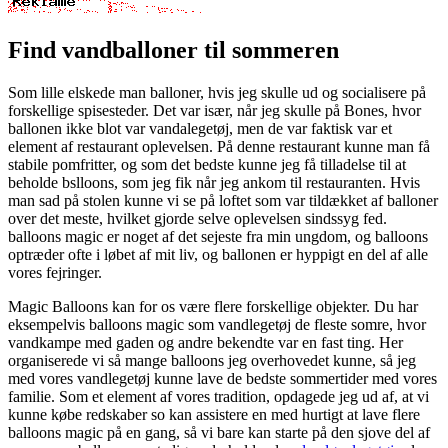
Find vandballoner til sommeren
Som lille elskede man balloner, hvis jeg skulle ud og socialisere på
forskellige spisesteder. Det var især, når jeg skulle på Bones, hvor
ballonen ikke blot var vandalegetøj, men de var faktisk var et
element af restaurant oplevelsen. På denne restaurant kunne man få
stabile pomfritter, og som det bedste kunne jeg få tilladelse til at
beholde bslloons, som jeg fik når jeg ankom til restauranten. Hvis
man sad på stolen kunne vi se på loftet som var tildækket af balloner
over det meste, hvilket gjorde selve oplevelsen sindssyg fed.
balloons magic er noget af det sejeste fra min ungdom, og balloons
optræder ofte i løbet af mit liv, og ballonen er hyppigt en del af alle
vores fejringer.
Magic Balloons kan for os være flere forskellige objekter. Du har
eksempelvis balloons magic som vandlegetøj de fleste somre, hvor
vandkampe med gaden og andre bekendte var en fast ting. Her
organiserede vi så mange balloons jeg overhovedet kunne, så jeg
med vores vandlegetøj kunne lave de bedste sommertider med vores
familie. Som et element af vores tradition, opdagede jeg ud af, at vi
kunne købe redskaber so kan assistere en med hurtigt at lave flere
balloons magic på en gang, så vi bare kan starte på den sjove del af