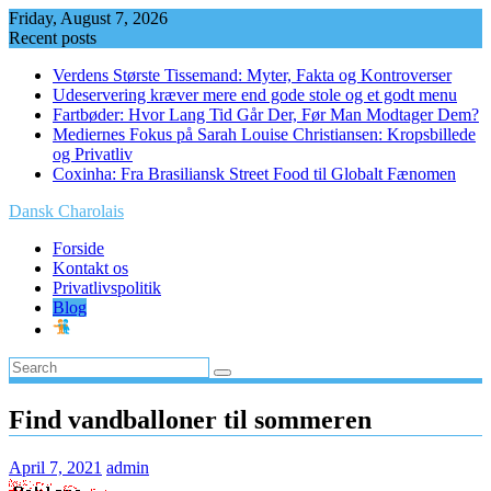
Skip
Friday, August 7, 2026
to
Recent posts
content
Verdens Største Tissemand: Myter, Fakta og Kontroverser
Udeservering kræver mere end gode stole og et godt menu
Fartbøder: Hvor Lang Tid Går Der, Før Man Modtager Dem?
Mediernes Fokus på Sarah Louise Christiansen: Kropsbillede
og Privatliv
Coxinha: Fra Brasiliansk Street Food til Globalt Fænomen
Dansk Charolais
Forside
Kontakt os
Privatlivspolitik
Blog
Find vandballoner til sommeren
April 7, 2021
admin