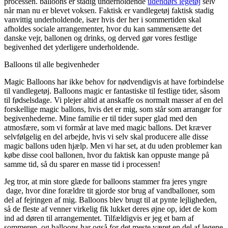
processen. balloons er stadig underholdende
udendørs legetøj
selv
når man nu er blevet voksen. Faktisk er vandlegetøj faktisk stadig
vanvittig underholdende, især hvis der her i sommertiden skal
afholdes sociale arrangementer, hvor du kan sammensætte det
danske vejr, ballonen og drinks, og derved gør vores festlige
begivenhed det yderligere underholdende.
Balloons til alle begivenheder
Magic Balloons har ikke behov for nødvendigvis at have forbindelse
til vandlegetøj. Balloons magic er fantastiske til festlige tider, såsom
til fødselsdage. Vi plejer altid at anskaffe os normalt masser af en del
forskellige magic ballons, hvis det er mig, som står som arrangør for
begivenhederne. Mine familie er til tider super glad med den
atmosfære, som vi formår at lave med magic ballons. Det kræver
selvfølgelig en del arbejde, hvis vi selv skal producere alle disse
magic ballons uden hjælp. Men vi har set, at du uden problemer kan
købe disse cool ballonen, hvor du faktisk kan oppuste mange på
samme tid, så du sparer en masse tid i processen!
Jeg tror, at min store glæde for balloons stammer fra jeres yngre
dage, hvor dine forældre tit gjorde stor brug af vandballoner, som
del af fejringen af mig. Balloons blev brugt til at pynte lejligheden,
så de fleste af venner virkelig fik lukket deres øjne op, idet de kom
ind ad døren til arrangementet. Tilfældigvis er jeg et barn af
sommeren, og balloons har også for det meste været en del af legene